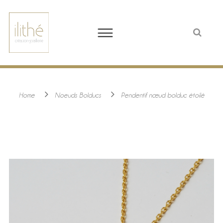
Home
Noeuds Bolducs
Pendentif nœud bolduc étoilé